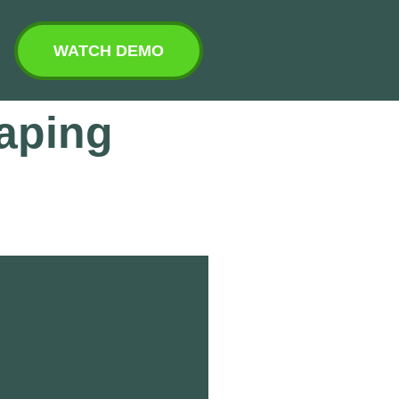
WATCH DEMO
caping